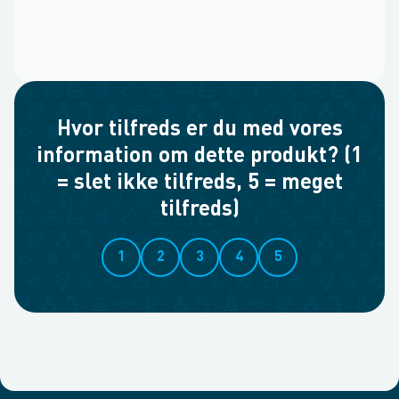
Hvor tilfreds er du med vores
information om dette produkt? (1
= slet ikke tilfreds, 5 = meget
tilfreds)
1
2
3
4
5