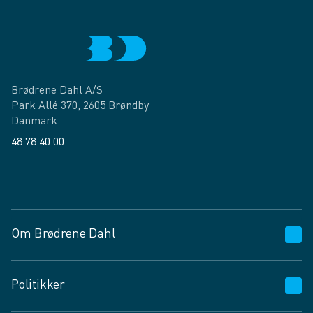
Brødrene Dahl A/S
Park Allé 370, 2605 Brøndby
Danmark
48 78 40 00
Facebook
LinkedIn
Om Brødrene Dahl
Kundeservice
Politikker
Vagttelefon 30 10 89 89