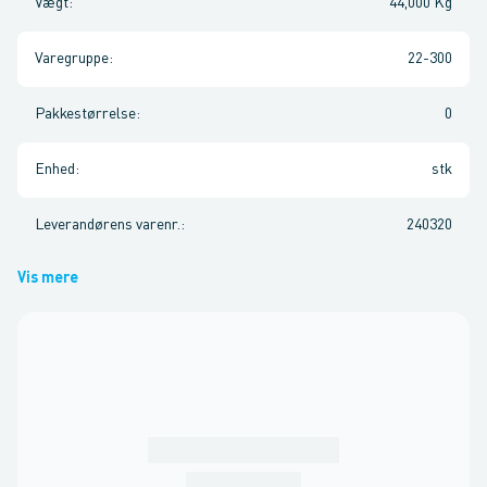
Vægt
:
44,000 Kg
Varegruppe
:
22-300
Pakkestørrelse
:
0
Enhed
:
stk
Leverandørens varenr.
:
240320
Vis mere