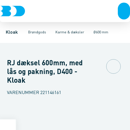
Rør & fittings
Kegler, dæksler & topringe
Ø280 mm
Ø315 mm
Brønde
Ø400 mm
Brøndgods
Karme & dæksler
Ø425 mm
Linjeafvanding
Ø600 mm
Kompositkarme
Tanke, miniren
Ø800 mm
Kloak
Brøndgods
Karme & dæksler
Ø600 mm
RJ dæksel 600mm, med
lås og pakning, D400 -
Kloak
VARENUMMER
221146161