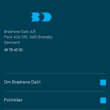
Brødrene Dahl A/S
Park Allé 370, 2605 Brøndby
Danmark
48 78 40 00
Facebook
LinkedIn
Om Brødrene Dahl
Kundeservice
Politikker
Vagttelefon 30 10 89 89