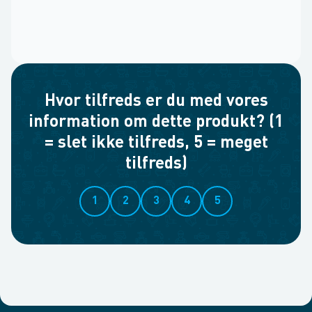
Hvor tilfreds er du med vores
information om dette produkt? (1
= slet ikke tilfreds, 5 = meget
tilfreds)
1
2
3
4
5