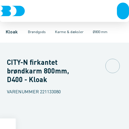
Rør & fittings
Kegler, dæksler & topringe
Ø280 mm
Ø315 mm
Brønde
Ø400 mm
Brøndgods
Karme & dæksler
Ø425 mm
Linjeafvanding
Ø600 mm
Kompositkarme
Tanke, miniren
Ø800 mm
Kloak
Brøndgods
Karme & dæksler
Ø800 mm
CITY-N firkantet
brøndkarm 800mm,
D400 - Kloak
VARENUMMER
221133080