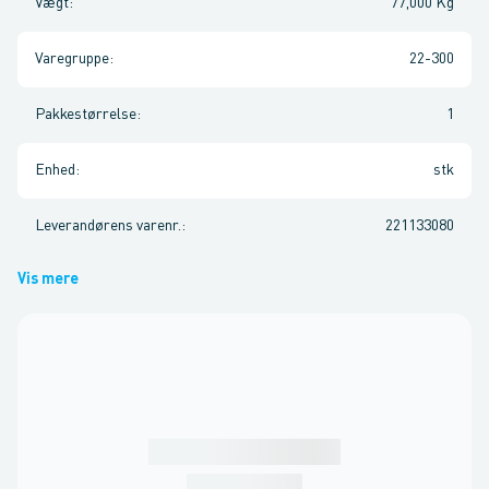
Vægt
:
77,000 Kg
Varegruppe
:
22-300
Pakkestørrelse
:
1
Enhed
:
stk
Leverandørens varenr.
:
221133080
Vis mere