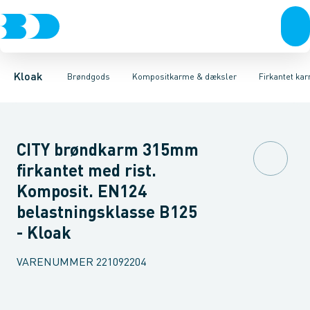
Rør & fittings
Kegler, dæksler & topringe
Runde karme & dæksler
Brønde
Brøndgods
Firkantet karme & dæksler
Karme & dæksler
Linjeafvanding
Kompositkarme
Tanke, miniren
Kloak
Brøndgods
Kompositkarme & dæksler
Firkantet ka
CITY brøndkarm 315mm
firkantet med rist.
Komposit. EN124
belastningsklasse B125
- Kloak
VARENUMMER
221092204