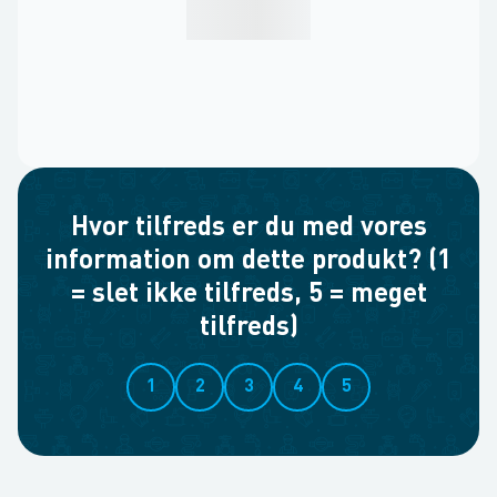
Hvor tilfreds er du med vores
information om dette produkt? (1
= slet ikke tilfreds, 5 = meget
tilfreds)
1
2
3
4
5