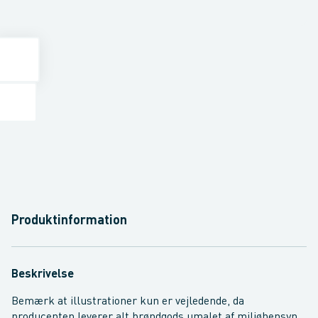
Produktinformation
Beskrivelse
Bemærk at illustrationer kun er vejledende, da
producenten leverer alt brøndgods umalet af miljøhensyn