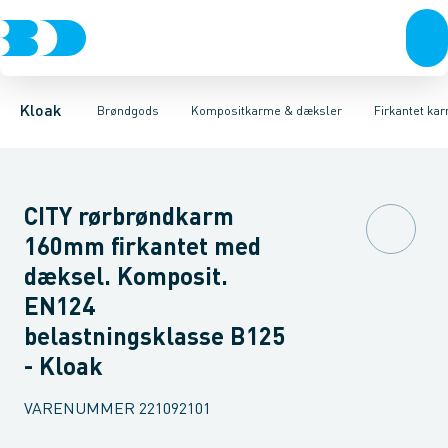
Rør & fittings
Kegler, dæksler & topringe
Runde karme & dæksler
Brønde
Brøndgods
Firkantet karme & dæksler
Karme & dæksler
Linjeafvanding
Kompositkarme
Tanke, miniren
Kloak
Brøndgods
Kompositkarme & dæksler
Firkantet ka
CITY rørbrøndkarm
160mm firkantet med
dæksel. Komposit.
EN124
belastningsklasse B125
- Kloak
VARENUMMER
221092101