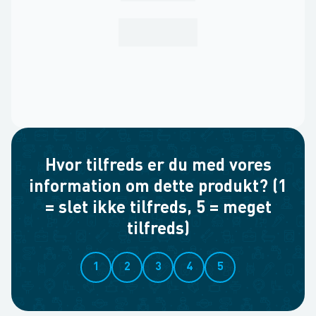
Hvor tilfreds er du med vores
information om dette produkt? (1
= slet ikke tilfreds, 5 = meget
tilfreds)
1
2
3
4
5