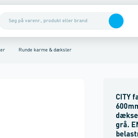
arme & dæksler
nirenseanlæg & udskillere
Rendestens karme
Pumper, pumpebrønde & ventiler
Rørbrøndkarme
Integreret 
Rott
er
Runde karme & dæksler
CITY f
600mm
dæksel
grå. 
belast