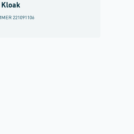
 Kloak
MMER
221091106