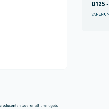
B125 -
VARENU
 producenten leverer alt brøndgods