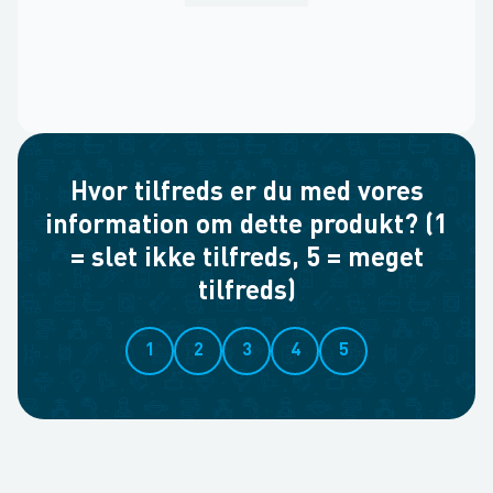
Hvor tilfreds er du med vores
information om dette produkt? (1
= slet ikke tilfreds, 5 = meget
tilfreds)
1
2
3
4
5