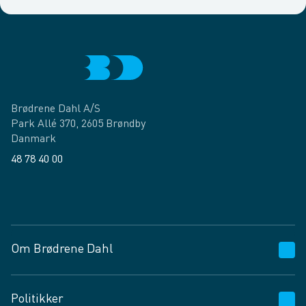
Brødrene Dahl A/S
Park Allé 370, 2605 Brøndby
Danmark
48 78 40 00
Facebook
LinkedIn
Om Brødrene Dahl
Kundeservice
Politikker
Vagttelefon 30 10 89 89