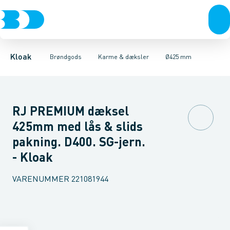
Rør & fittings
Kegler, dæksler & topringe
Ø280 mm
Ø315 mm
Brønde
Ø400 mm
Brøndgods
Karme & dæksler
Ø425 mm
Linjeafvanding
Ø600 mm
Kompositkarme
Tanke, miniren
Ø800 mm
Kloak
Brøndgods
Karme & dæksler
Ø425 mm
RJ PREMIUM dæksel
425mm med lås & slids
pakning. D400. SG-jern.
- Kloak
VARENUMMER
221081944