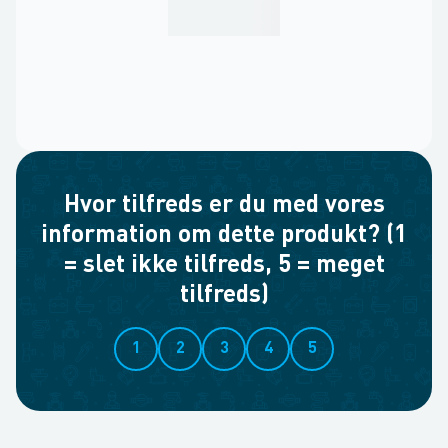
Hvor tilfreds er du med vores
information om dette produkt? (1
= slet ikke tilfreds, 5 = meget
tilfreds)
1
2
3
4
5