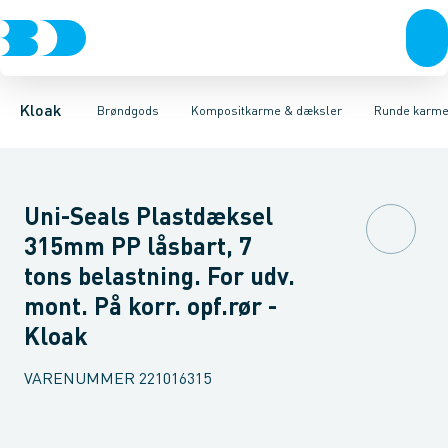
Rør & fittings
Kegler, dæksler & topringe
Runde karme & dæksler
Brønde
Brøndgods
Firkantet karme & dæksler
Karme & dæksler
Linjeafvanding
Kompositkarme
Tanke, miniren
Kloak
Brøndgods
Kompositkarme & dæksler
Runde karme
Uni-Seals Plastdæksel
315mm PP låsbart, 7
tons belastning. For udv.
mont. På korr. opf.rør -
Kloak
VARENUMMER
221016315