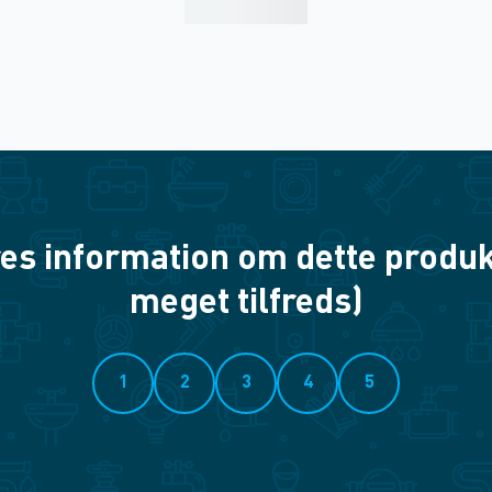
es information om dette produkt? 
meget tilfreds)
1
2
3
4
5