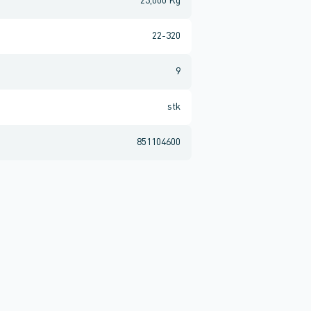
23,000 Kg
22-320
9
stk
851104600