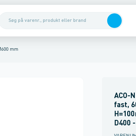
arme & dæksler
nirenseanlæg & udskillere
m
Rendestens karme
Pumper, pumpebrønde & ventiler
Rørbrøndkarme
Integreret 
Rott
Ø600 mm
ACO-N
fast,
H=100
D400 -