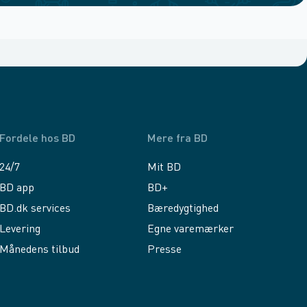
Fordele hos BD
Mere fra BD
24/7
Mit BD
BD app
BD+
BD.dk services
Bæredygtighed
Levering
Egne varemærker
Månedens tilbud
Presse