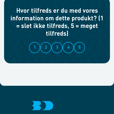
Hvor tilfreds er du med vores
information om dette produkt? (1
= slet ikke tilfreds, 5 = meget
tilfreds)
1
2
3
4
5