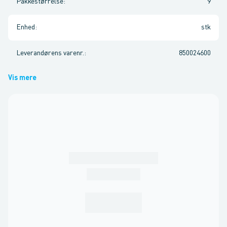
Pakkestørrelse
:
9
Enhed
:
stk
Leverandørens varenr.
:
850024600
Vis mere