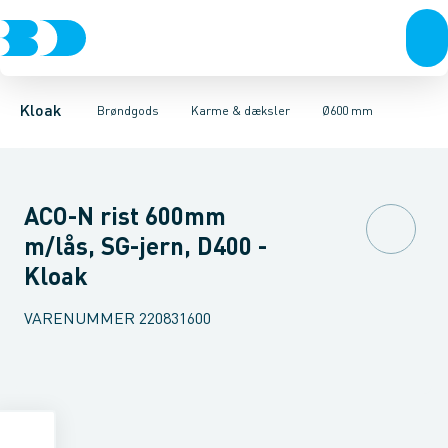
Rør & fittings
Kegler, dæksler & topringe
Ø280 mm
Ø315 mm
Brønde
Ø400 mm
Brøndgods
Karme & dæksler
Ø425 mm
Linjeafvanding
Ø600 mm
Kompositkarme
Tanke, miniren
Ø800 mm
Kloak
Brøndgods
Karme & dæksler
Ø600 mm
ACO-N rist 600mm
m/lås, SG-jern, D400 -
Kloak
VARENUMMER
220831600