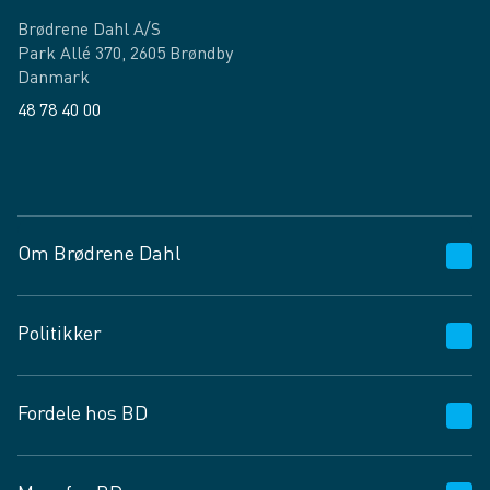
Brødrene Dahl A/S
Park Allé 370, 2605 Brøndby
Danmark
48 78 40 00
Facebook
LinkedIn
Om Brødrene Dahl
Kundeservice
Politikker
Vagttelefon 30 10 89 89
Spørgsmål og svar
Salgs- og leveringsbetingelser
Fordele hos BD
Job og karriere
Privatlivspolitik
Fødevarekontrolrapport
Cookies
24/7