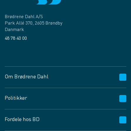
Brødrene Dahl A/S
Park Allé 370, 2605 Brøndby
Danmark
48 78 40 00
Facebook
LinkedIn
Om Brødrene Dahl
Kundeservice
Politikker
Vagttelefon 30 10 89 89
Spørgsmål og svar
Salgs- og leveringsbetingelser
Fordele hos BD
Job og karriere
Privatlivspolitik
Fødevarekontrolrapport