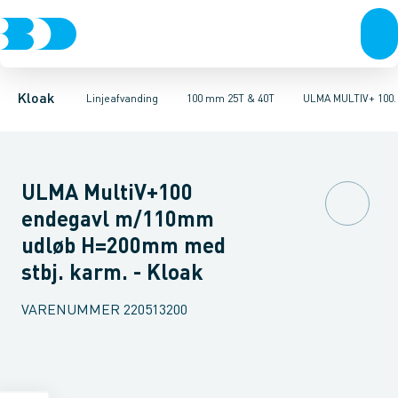
Rør & fittings
100 mm 1,5T, 12,5T & 25T
ULMA MULTIV+ 100. Galvaniseret
Brønde
Brøndgods
100 mm 25T & 40T
Linjeafvanding
ULMA MULTIV+ 100. Støbe
100 mm 90T
Tanke, miniren
150
Kloak
Linjeafvanding
100 mm 25T & 40T
ULMA MULTIV+ 100.
ULMA MultiV+100
endegavl m/110mm
udløb H=200mm med
stbj. karm. - Kloak
VARENUMMER
220513200