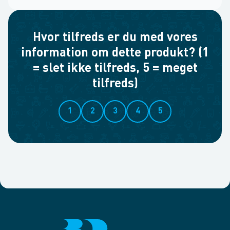
Hvor tilfreds er du med vores
information om dette produkt? (1
= slet ikke tilfreds, 5 = meget
tilfreds)
1
2
3
4
5