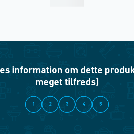
es information om dette produkt? 
meget tilfreds)
1
2
3
4
5