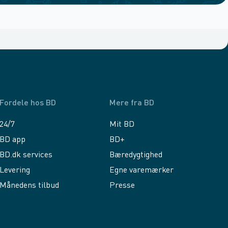
Fordele hos BD
Mere fra BD
24/7
Mit BD
BD app
BD+
BD.dk services
Bæredygtighed
Levering
Egne varemærker
Månedens tilbud
Presse