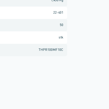
1,458 Kg
22-401
50
stk
THPR100MF10C