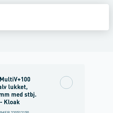
V100G. Støbejern
e
estop & afløbs regulering
ACO Multiline V100S. Galvaniseret
Regnvand & geoteknik
Afløb
ACO Multilin
Armering &
MultiV+100
lv lukket,
mm med stbj.
- Kloak