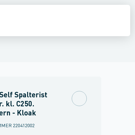
e
estop & afløbs regulering
Regnvand & geoteknik
Afløb
Armering &
elf Spalterist
r. kl. C250.
ern - Kloak
MMER
220412002