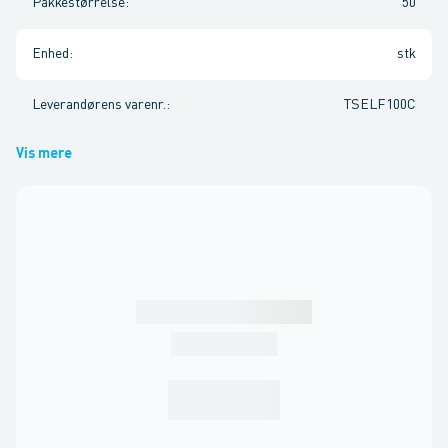
Pakkestørrelse
:
50
Enhed
:
stk
Leverandørens varenr.
:
TSELF100C
Vis mere