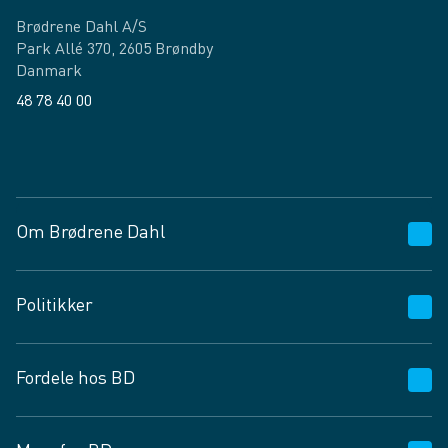
Brødrene Dahl A/S
Park Allé 370, 2605 Brøndby
Danmark
48 78 40 00
Facebook
LinkedIn
Om Brødrene Dahl
Kundeservice
Politikker
Vagttelefon 30 10 89 89
Spørgsmål og svar
Salgs- og leveringsbetingelser
Fordele hos BD
Job og karriere
Privatlivspolitik
Fødevarekontrolrapport
Cookies
24/7