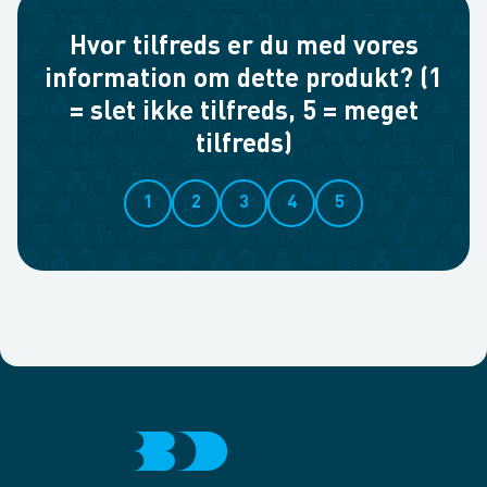
Hvor tilfreds er du med vores
information om dette produkt? (1
= slet ikke tilfreds, 5 = meget
tilfreds)
1
2
3
4
5