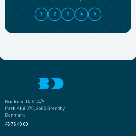
1
2
3
4
5
Brødrene Dahl A/S
Park Allé 370, 2605 Brøndby
Danmark
48 78 40 00