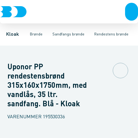
Rør & fittings
Rense & inspektions brønde
Rendestens brønde
Brønde
Tagnedløbs brønde
Brøndgods
Opføringsrør & tilbehør
Linjeafvanding
Drænbrønde
Tanke, miniren
Tørbrønd
Sandfang
Kloak
Brønde
Sandfangs brønde
Rendestens brønde
Uponor PP
rendestensbrønd
315x160x1750mm, med
vandlås, 35 ltr.
sandfang. Blå - Kloak
VARENUMMER
195530336