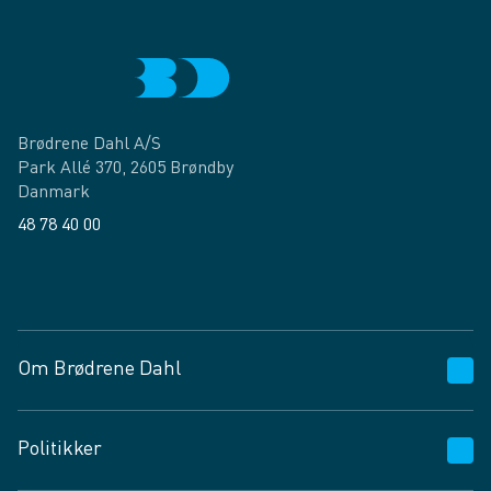
Brødrene Dahl A/S
Park Allé 370, 2605 Brøndby
Danmark
48 78 40 00
Facebook
LinkedIn
Om Brødrene Dahl
Kundeservice
Politikker
Vagttelefon 30 10 89 89