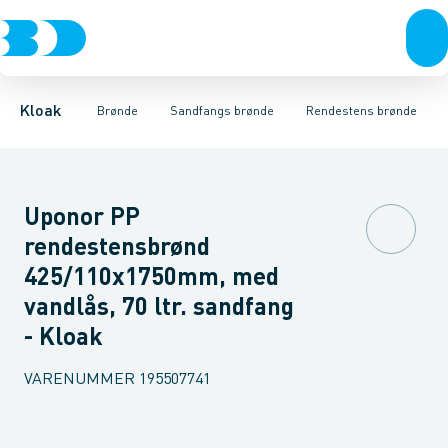
Rør & fittings
Rense & inspektions brønde
Rendestens brønde
Brønde
Tagnedløbs brønde
Brøndgods
Opføringsrør & tilbehør
Linjeafvanding
Drænbrønde
Tanke, miniren
Tørbrønd
Sandfang
Kloak
Brønde
Sandfangs brønde
Rendestens brønde
Uponor PP
rendestensbrønd
425/110x1750mm, med
vandlås, 70 ltr. sandfang
- Kloak
VARENUMMER
195507741