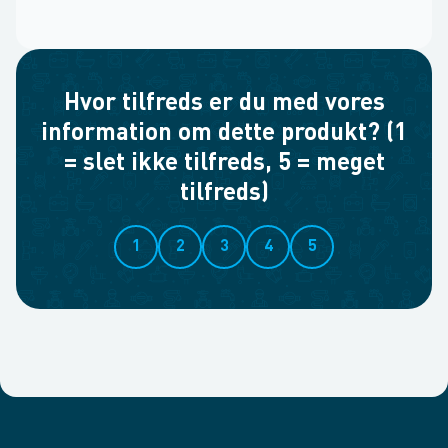
Hvor tilfreds er du med vores
information om dette produkt? (1
= slet ikke tilfreds, 5 = meget
tilfreds)
1
2
3
4
5