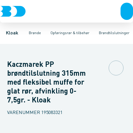
Rør & fittings
Rense & inspektions brønde
Opføringsrør
Tætningsringe
Brønde
Brøndgods
Låg
Opføringsrør & tilbehør
Bunde
Linjeafvanding
Muffer
Reduktioner
Tanke, miniren
Sandfang
Brøn
Kloak
Brønde
Opføringsrør & tilbehør
Brøndtilslutninger
Kaczmarek PP
brøndtilslutning 315mm
med fleksibel muffe for
glat rør, afvinkling 0-
7,5gr. - Kloak
VARENUMMER
195083321