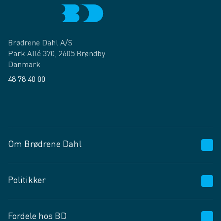
Brødrene Dahl A/S
Park Allé 370, 2605 Brøndby
Danmark
48 78 40 00
Facebook
LinkedIn
Om Brødrene Dahl
Kundeservice
Politikker
Vagttelefon 30 10 89 89
Spørgsmål og svar
Salgs- og leveringsbetingelser
Fordele hos BD
Job og karriere