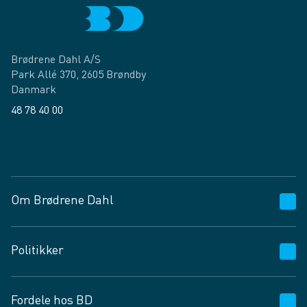
Brødrene Dahl A/S
Park Allé 370, 2605 Brøndby
Danmark
48 78 40 00
Facebook
LinkedIn
Om Brødrene Dahl
Kundeservice
Politikker
Vagttelefon 30 10 89 89
Spørgsmål og svar
Salgs- og leveringsbetingelser
Fordele hos BD
Job og karriere