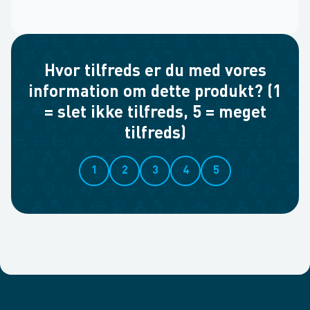
Hvor tilfreds er du med vores
information om dette produkt? (1
= slet ikke tilfreds, 5 = meget
tilfreds)
1
2
3
4
5