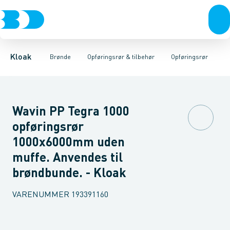
Rør & fittings
Rense & inspektions brønde
Opføringsrør
Tætningsringe
Brønde
Brøndgods
Låg
Opføringsrør & tilbehør
Bunde
Linjeafvanding
Muffer
Reduktioner
Tanke, miniren
Sandfang
Brøn
Kloak
Brønde
Opføringsrør & tilbehør
Opføringsrør
Wavin PP Tegra 1000
opføringsrør
1000x6000mm uden
muffe. Anvendes til
brøndbunde. - Kloak
VARENUMMER
193391160