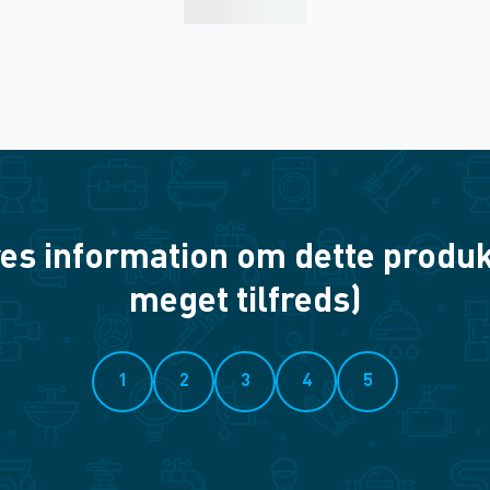
es information om dette produkt? 
meget tilfreds)
1
2
3
4
5