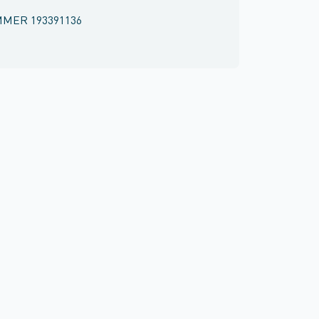
MMER
193391136