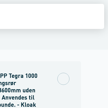
estop & afløbs regulering
Regnvand & geoteknik
Afløb
Armering &
PP Tegra 1000
ngsrør
3600mm uden
 Anvendes til
unde. - Kloak