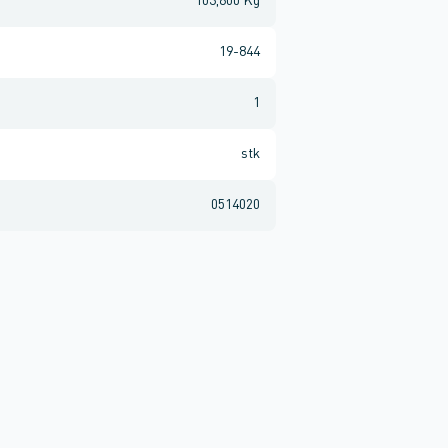
103,600 Kg
19-844
1
stk
0514020