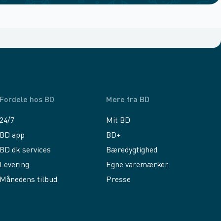
Fordele hos BD
Mere fra BD
24/7
Mit BD
BD app
BD+
BD.dk services
Bæredygtighed
Levering
Egne varemærker
Månedens tilbud
Presse