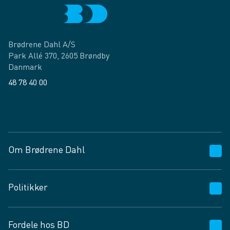
Brødrene Dahl A/S
Park Allé 370, 2605 Brøndby
Danmark
48 78 40 00
Facebook
LinkedIn
Om Brødrene Dahl
Kundeservice
Politikker
Vagttelefon 30 10 89 89
Spørgsmål og svar
Salgs- og leveringsbetingelser
Fordele hos BD
Job og karriere