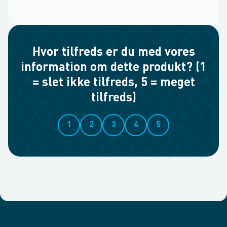
Hvor tilfreds er du med vores
information om dette produkt? (1
= slet ikke tilfreds, 5 = meget
tilfreds)
1
2
3
4
5