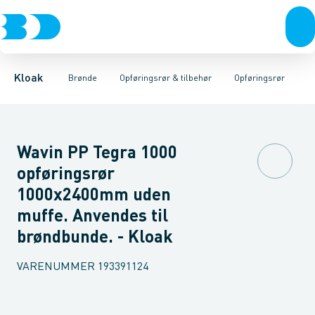
Rør & fittings
Rense & inspektions brønde
Opføringsrør
Tætningsringe
Brønde
Brøndgods
Låg
Opføringsrør & tilbehør
Bunde
Linjeafvanding
Muffer
Reduktioner
Tanke, miniren
Sandfang
Brøn
Kloak
Brønde
Opføringsrør & tilbehør
Opføringsrør
Wavin PP Tegra 1000
opføringsrør
1000x2400mm uden
muffe. Anvendes til
brøndbunde. - Kloak
VARENUMMER
193391124