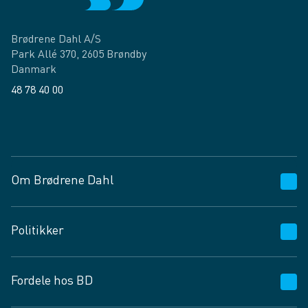
Brødrene Dahl A/S
Park Allé 370, 2605 Brøndby
Danmark
48 78 40 00
Facebook
LinkedIn
Om Brødrene Dahl
Kundeservice
Politikker
Vagttelefon 30 10 89 89
Spørgsmål og svar
Salgs- og leveringsbetingelser
Fordele hos BD
Job og karriere
Privatlivspolitik
Fødevarekontrolrapport