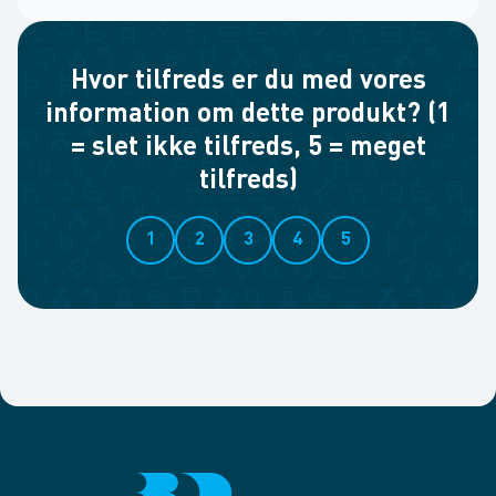
Hvor tilfreds er du med vores
information om dette produkt? (1
= slet ikke tilfreds, 5 = meget
tilfreds)
1
2
3
4
5