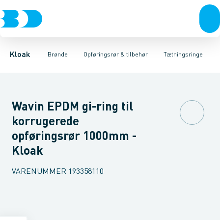
Rør & fittings
Rense & inspektions brønde
Opføringsrør
Tætningsringe
Brønde
Brøndgods
Låg
Opføringsrør & tilbehør
Bunde
Linjeafvanding
Muffer
Reduktioner
Tanke, miniren
Sandfang
Brøn
Kloak
Brønde
Opføringsrør & tilbehør
Tætningsringe
Wavin EPDM gi-ring til
korrugerede
opføringsrør 1000mm -
Kloak
VARENUMMER
193358110