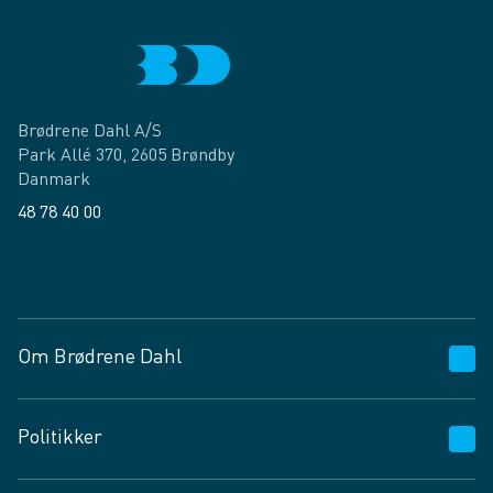
Brødrene Dahl A/S
Park Allé 370, 2605 Brøndby
Danmark
48 78 40 00
Facebook
LinkedIn
Om Brødrene Dahl
Kundeservice
Politikker
Vagttelefon 30 10 89 89
Spørgsmål og svar
Salgs- og leveringsbetingelser