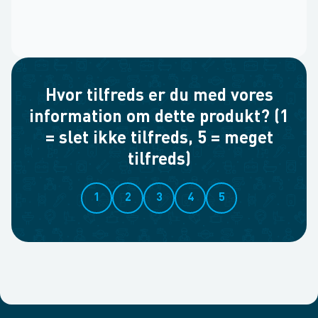
Hvor tilfreds er du med vores
information om dette produkt? (1
= slet ikke tilfreds, 5 = meget
tilfreds)
1
2
3
4
5