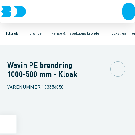
Rør & fittings
Rense & inspektions brønde
Til glatte rør
Til ribbede rør
Brønde
Brøndgods
Til x-stream rør
Opføringsrør & tilbehør
Linjeafvanding
Tanke, miniren
Sandfang
Kloak
Brønde
Rense & inspektions brønde
Til x-stream rø
Wavin PE brøndring
1000-500 mm - Kloak
VARENUMMER
193356050