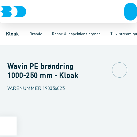
Rør & fittings
Rense & inspektions brønde
Til glatte rør
Til ribbede rør
Brønde
Brøndgods
Til x-stream rør
Opføringsrør & tilbehør
Linjeafvanding
Tanke, miniren
Sandfang
Kloak
Brønde
Rense & inspektions brønde
Til x-stream rø
Wavin PE brøndring
1000-250 mm - Kloak
VARENUMMER
193356025