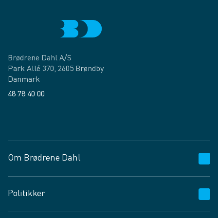
Brødrene Dahl A/S
Park Allé 370, 2605 Brøndby
Danmark
48 78 40 00
Facebook
LinkedIn
Om Brødrene Dahl
Kundeservice
Politikker
Vagttelefon 30 10 89 89
Spørgsmål og svar
Salgs- og leveringsbetingelser