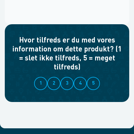
Hvor tilfreds er du med vores
information om dette produkt? (1
= slet ikke tilfreds, 5 = meget
tilfreds)
1
2
3
4
5