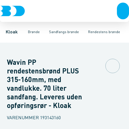
Rør & fittings
Rense & inspektions brønde
Rendestens brønde
Brønde
Tagnedløbs brønde
Brøndgods
Opføringsrør & tilbehør
Linjeafvanding
Drænbrønde
Tanke, miniren
Tørbrønd
Sandfang
Kloak
Brønde
Sandfangs brønde
Rendestens brønde
Wavin PP
rendestensbrønd PLUS
315-160mm, med
vandlukke. 70 liter
sandfang. Leveres uden
opføringsrør - Kloak
VARENUMMER
193143160