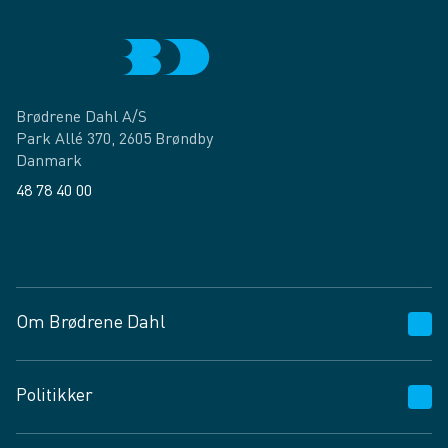
Brødrene Dahl A/S
Park Allé 370, 2605 Brøndby
Danmark
48 78 40 00
Facebook
LinkedIn
Om Brødrene Dahl
Kundeservice
Politikker
Vagttelefon 30 10 89 89
Spørgsmål og svar
Salgs- og leveringsbetingelser