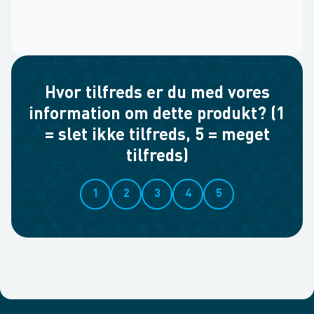
Hvor tilfreds er du med vores
information om dette produkt? (1
= slet ikke tilfreds, 5 = meget
tilfreds)
1
2
3
4
5