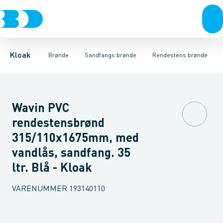
Rør & fittings
Rense & inspektions brønde
Rendestens brønde
Brønde
Tagnedløbs brønde
Brøndgods
Opføringsrør & tilbehør
Linjeafvanding
Drænbrønde
Tanke, miniren
Tørbrønd
Sandfang
Kloak
Brønde
Sandfangs brønde
Rendestens brønde
Wavin PVC
rendestensbrønd
315/110x1675mm, med
vandlås, sandfang. 35
ltr. Blå - Kloak
VARENUMMER
193140110