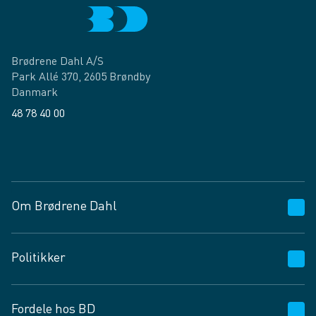
Brødrene Dahl A/S
Park Allé 370, 2605 Brøndby
Danmark
48 78 40 00
Facebook
LinkedIn
Om Brødrene Dahl
Kundeservice
Politikker
Vagttelefon 30 10 89 89
Spørgsmål og svar
Salgs- og leveringsbetingelser
Fordele hos BD
Job og karriere