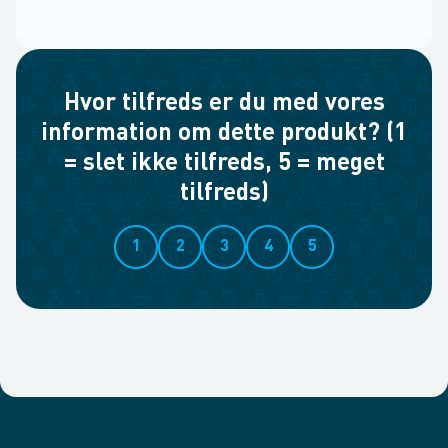
Hvor tilfreds er du med vores
information om dette produkt? (1
= slet ikke tilfreds, 5 = meget
tilfreds)
1
2
3
4
5