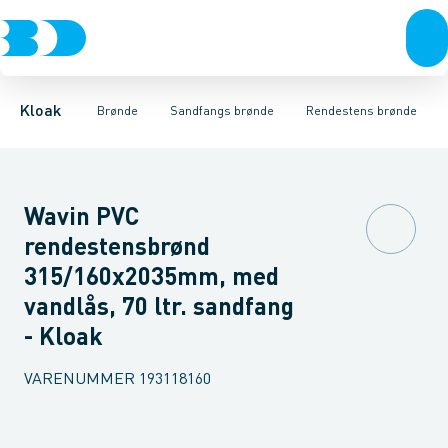
Rør & fittings
Rense & inspektions brønde
Rendestens brønde
Brønde
Tagnedløbs brønde
Brøndgods
Opføringsrør & tilbehør
Linjeafvanding
Drænbrønde
Tanke, miniren
Tørbrønd
Sandfang
Kloak
Brønde
Sandfangs brønde
Rendestens brønde
Wavin PVC
rendestensbrønd
315/160x2035mm, med
vandlås, 70 ltr. sandfang
- Kloak
VARENUMMER
193118160