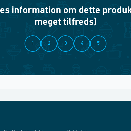
es information om dette produkt? 
meget tilfreds)
1
2
3
4
5