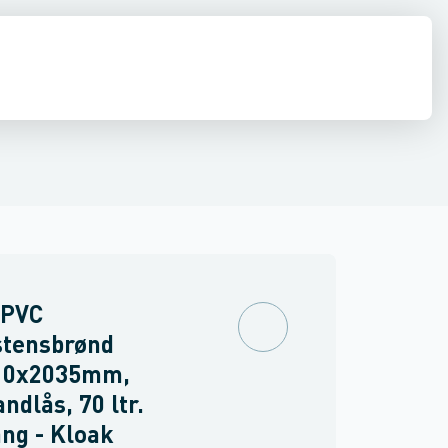
estop & afløbs regulering
Regnvand & geoteknik
Afløb
Armering &
 PVC
stensbrønd
10x2035mm,
ndlås, 70 ltr.
ng - Kloak