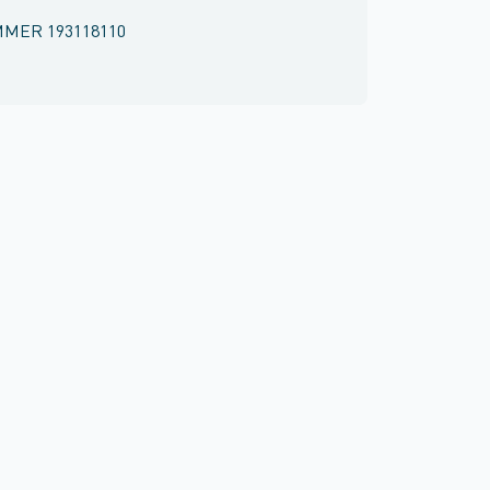
MMER
193118110