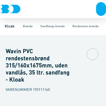
Rør & fittings
Rense & inspektions brønde
Rendestens brønde
Brønde
Tagnedløbs brønde
Brøndgods
Opføringsrør & tilbehør
Linjeafvanding
Drænbrønde
Tanke, miniren
Tørbrønd
Sandfang
Kloak
Brønde
Sandfangs brønde
Rendestens brønde
Wavin PVC
rendestensbrønd
315/160x1675mm, uden
vandlås, 35 ltr. sandfang
- Kloak
VARENUMMER
193111160