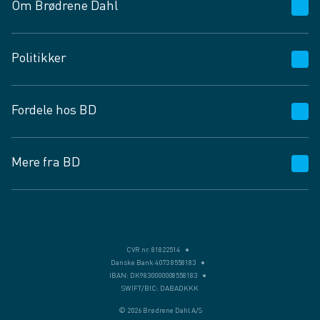
Om Brødrene Dahl
Kundeservice
Politikker
Vagttelefon 30 10 89 89
Spørgsmål og svar
Salgs- og leveringsbetingelser
Fordele hos BD
Job og karriere
Privatlivspolitik
Fødevarekontrolrapport
Cookies
24/7
Mere fra BD
Vilkår og betingelser
BD app
BD.dk services
Mit BD
Levering
BD+
Månedens tilbud
Bæredygtighed
CVR nr. 81822514
Danske Bank 4073 8558183
Egne varemærker
IBAN: DK9830000008558183
SWIFT/BIC: DABADKKK
Presse
© 2026 Brødrene Dahl A/S