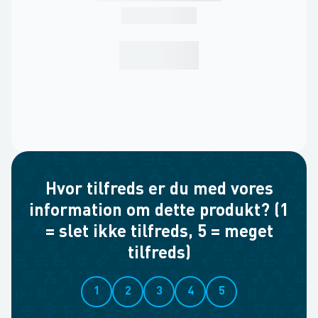
Hvor tilfreds er du med vores
information om dette produkt? (1
= slet ikke tilfreds, 5 = meget
tilfreds)
1
2
3
4
5