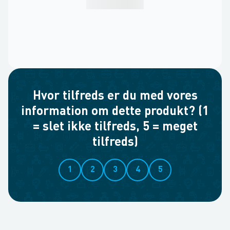
Hvor tilfreds er du med vores
information om dette produkt? (1
= slet ikke tilfreds, 5 = meget
tilfreds)
1
2
3
4
5