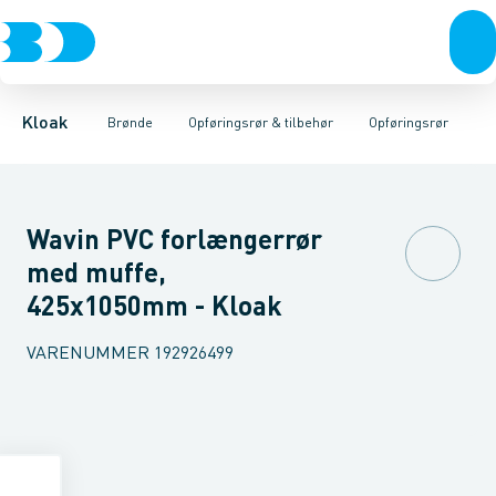
Rør & fittings
Rense & inspektions brønde
Opføringsrør
Tætningsringe
Brønde
Brøndgods
Låg
Opføringsrør & tilbehør
Bunde
Linjeafvanding
Muffer
Reduktioner
Tanke, miniren
Sandfang
Brøn
Kloak
Brønde
Opføringsrør & tilbehør
Opføringsrør
Wavin PVC forlængerrør
med muffe,
425x1050mm - Kloak
VARENUMMER
192926499