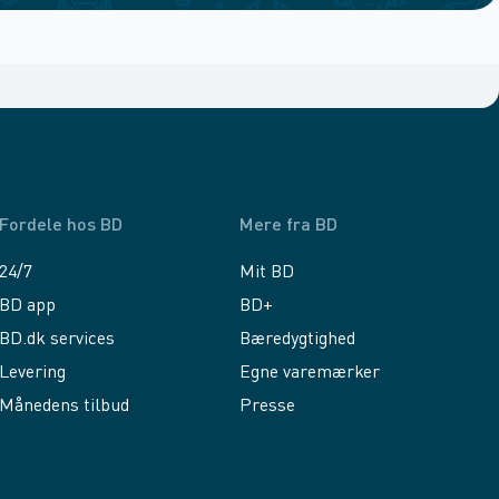
Fordele hos BD
Mere fra BD
24/7
Mit BD
BD app
BD+
BD.dk services
Bæredygtighed
Levering
Egne varemærker
Månedens tilbud
Presse