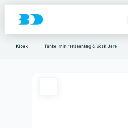
Rør & fittings
Udskillere
Tilbehør til tryknedsivning
Tanke
Brønde
Tilbehør til tanke
Brøndgods
Tilbehør til gravitation
Linjeafvanding
Mini renseanlæg
Tanke, mi
Tilbeh
Kloak
Tanke, minirenseanlæg & udskillere