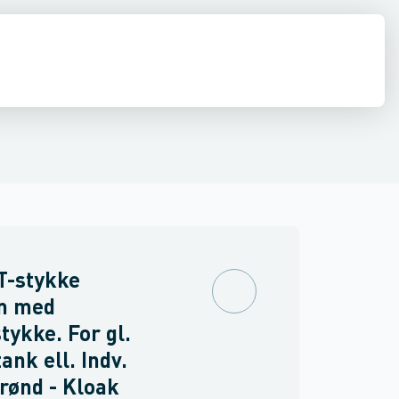
estop & afløbs regulering
Regnvand & geoteknik
Afløb
Armering &
T-stykke
m med
tykke. For gl.
ank ell. Indv.
brønd - Kloak