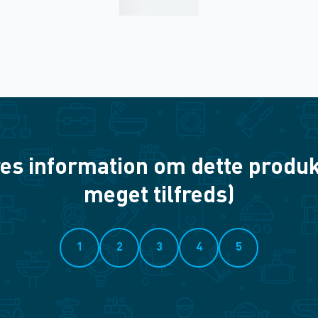
es information om dette produkt? 
meget tilfreds)
1
2
3
4
5