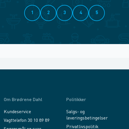
1
2
3
4
5
Om Brødrene Dahl
Politikker
Kundeservice
Salgs- og
leveringsbetingelser
Vagttelefon 30 10 89 89
Privatlivspolitik