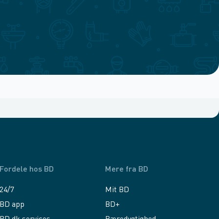
Fordele hos BD
Mere fra BD
24/7
Mit BD
BD app
BD+