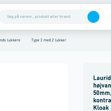
kker, for sort spildevand
nirenseanlæg & udskillere
Type 5 gulvafløb med 2 lukker
Pumper, pumpebrønde & ventiler
Tilbehør t
Rott
nds lukkere
Type 2 med 2 lukker
Laurid
højva
50mm,
kontra
Kloak