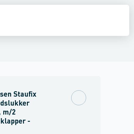
il højvands slukkere
estop & afløbs regulering
Regnvand & geoteknik
Afløb
Armering &
sen Staufix
ndslukker
 m/2
klapper -