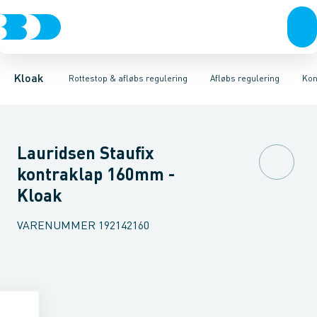
Rør & fittings
Højvands lukkere
Tilbageløbsstop
Brønde
Kontraklap
Afløbs regulering
Brøndgods
Udluftnings ventiler
Linjeafvanding
Rottestop
Tanke, miniren
Tilbehør til 
Kloak
Rottestop & afløbs regulering
Afløbs regulering
Kon
Lauridsen Staufix
kontraklap 160mm -
Kloak
VARENUMMER
192142160