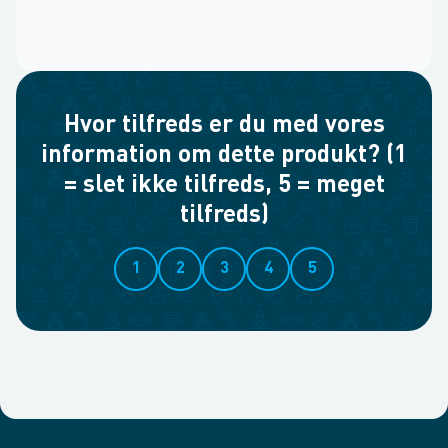
Hvor tilfreds er du med vores
information om dette produkt? (1
= slet ikke tilfreds, 5 = meget
tilfreds)
1
2
3
4
5