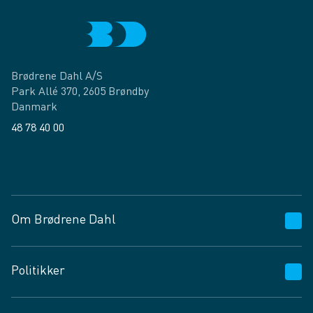
Brødrene Dahl A/S
Park Allé 370, 2605 Brøndby
Danmark
48 78 40 00
Facebook
LinkedIn
Om Brødrene Dahl
Kundeservice
Politikker
Vagttelefon 30 10 89 89
Spørgsmål og svar
Salgs- og leveringsbetingelser