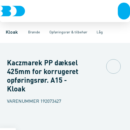
Rør & fittings
Rense & inspektions brønde
Opføringsrør
Tætningsringe
Brønde
Brøndgods
Låg
Opføringsrør & tilbehør
Bunde
Linjeafvanding
Muffer
Reduktioner
Tanke, miniren
Sandfang
Brøn
Kloak
Brønde
Opføringsrør & tilbehør
Låg
Kaczmarek PP dæksel
425mm for korrugeret
opføringsrør. A15 -
Kloak
VARENUMMER
192073427