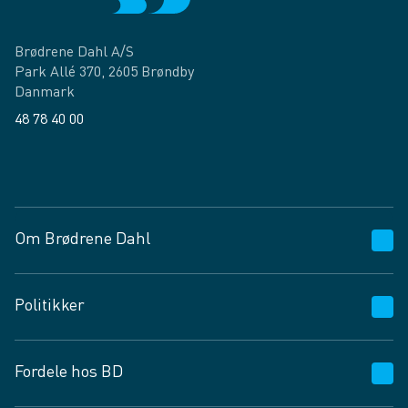
Brødrene Dahl A/S
Park Allé 370, 2605 Brøndby
Danmark
48 78 40 00
Facebook
LinkedIn
Om Brødrene Dahl
Kundeservice
Politikker
Vagttelefon 30 10 89 89
Spørgsmål og svar
Salgs- og leveringsbetingelser
Fordele hos BD
Job og karriere
Privatlivspolitik
Fødevarekontrolrapport