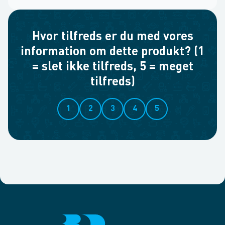
Hvor tilfreds er du med vores
information om dette produkt? (1
= slet ikke tilfreds, 5 = meget
tilfreds)
1
2
3
4
5