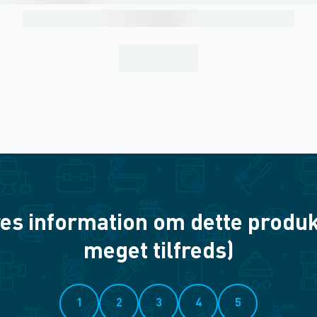
es information om dette produkt? 
meget tilfreds)
1
2
3
4
5