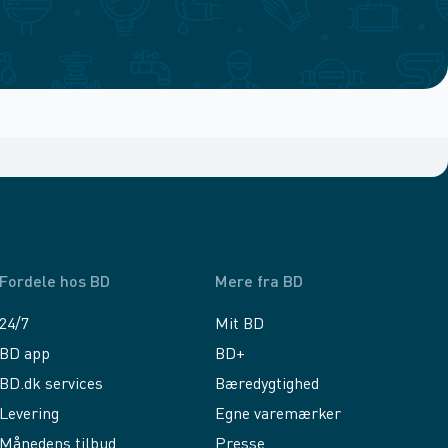
Fordele hos BD
Mere fra BD
24/7
Mit BD
BD app
BD+
BD.dk services
Bæredygtighed
Levering
Egne varemærker
Månedens tilbud
Presse