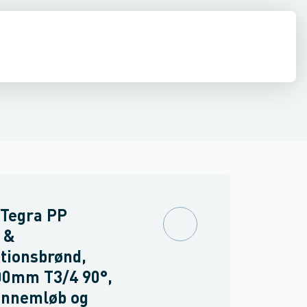
estop & afløbs regulering
Regnvand & geoteknik
Afløb
Armering &
 Tegra PP
 &
tionsbrønd,
00mm T3/4 90°,
ennemløb og