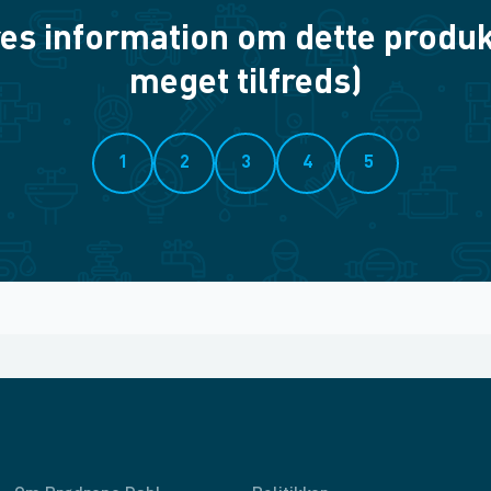
es information om dette produkt? 
meget tilfreds)
1
2
3
4
5