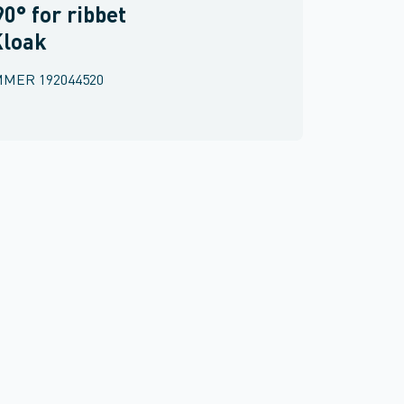
90° for ribbet
 Kloak
MMER
192044520