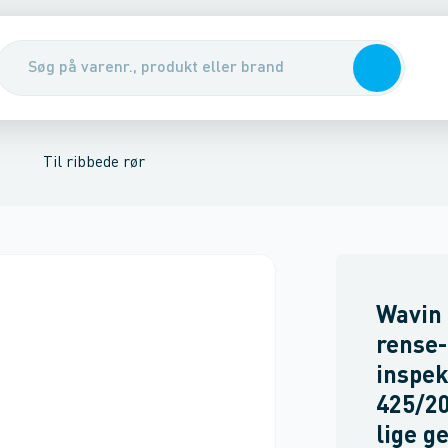
nirenseanlæg & udskillere
dfangs brønde
Nedstignings brønde
Pumper, pumpebrønde & ventiler
Rott
Til ribbede rør
Wavin
rense-
inspek
425/2
lige g