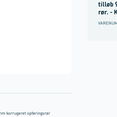
tilløb 
rør. -
VARENU
 mm korrugeret opføringsrør