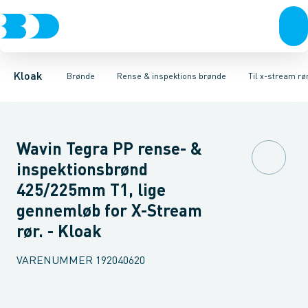
Rør & fittings
Rense & inspektions brønde
Til glatte rør
Til ribbede rør
Brønde
Brøndgods
Til x-stream rør
Opføringsrør & tilbehør
Linjeafvanding
Tanke, miniren
Sandfang
Kloak
Brønde
Rense & inspektions brønde
Til x-stream rø
Wavin Tegra PP rense- &
inspektionsbrønd
425/225mm T1, lige
gennemløb for X-Stream
rør. - Kloak
VARENUMMER
192040620