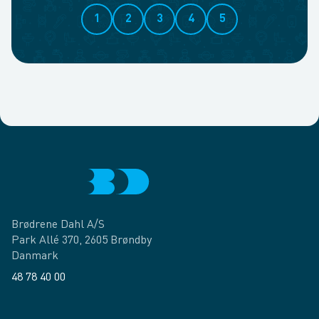
1
2
3
4
5
Brødrene Dahl A/S
Park Allé 370, 2605 Brøndby
Danmark
48 78 40 00