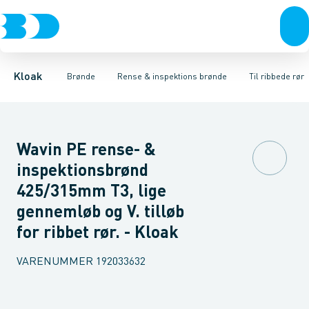
Rør & fittings
Rense & inspektions brønde
Til glatte rør
Til ribbede rør
Brønde
Brøndgods
Til x-stream rør
Opføringsrør & tilbehør
Linjeafvanding
Tanke, miniren
Sandfang
Kloak
Brønde
Rense & inspektions brønde
Til ribbede rør
Wavin PE rense- &
inspektionsbrønd
425/315mm T3, lige
gennemløb og V. tilløb
for ribbet rør. - Kloak
VARENUMMER
192033632