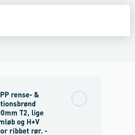
estop & afløbs regulering
Regnvand & geoteknik
Afløb
Armering &
PP rense- &
tionsbrønd
00mm T2, lige
mløb og H+V
for ribbet rør. -