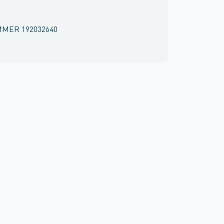
MMER
192032640