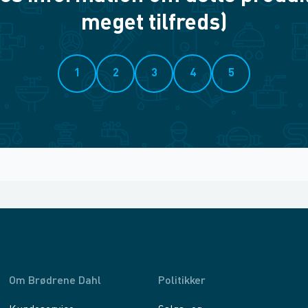
meget tilfreds)
1
2
3
4
5
Om Brødrene Dahl
Politikker