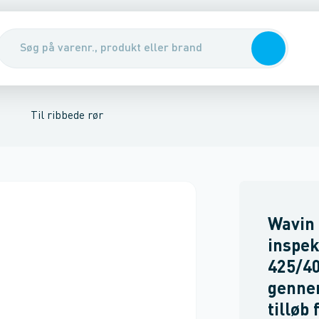
nirenseanlæg & udskillere
dfangs brønde
Nedstignings brønde
Pumper, pumpebrønde & ventiler
Rott
Til ribbede rør
Wavin 
inspek
425/4
genne
tilløb 