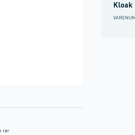
Kloak
VARENU
e rør