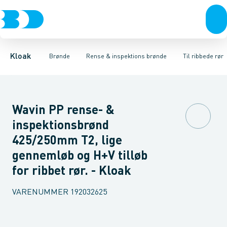
Rør & fittings
Rense & inspektions brønde
Til glatte rør
Til ribbede rør
Brønde
Brøndgods
Til x-stream rør
Opføringsrør & tilbehør
Linjeafvanding
Tanke, miniren
Sandfang
Kloak
Brønde
Rense & inspektions brønde
Til ribbede rør
Wavin PP rense- &
inspektionsbrønd
425/250mm T2, lige
gennemløb og H+V tilløb
for ribbet rør. - Kloak
VARENUMMER
192032625