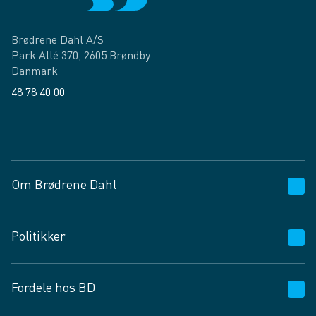
Brødrene Dahl A/S
Park Allé 370, 2605 Brøndby
Danmark
48 78 40 00
Facebook
LinkedIn
Om Brødrene Dahl
Kundeservice
Politikker
Vagttelefon 30 10 89 89
Spørgsmål og svar
Salgs- og leveringsbetingelser
Fordele hos BD
Job og karriere
Privatlivspolitik
Fødevarekontrolrapport