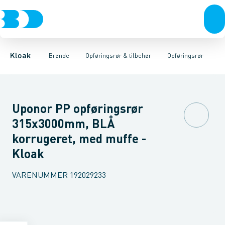
Rør & fittings
Rense & inspektions brønde
Opføringsrør
Tætningsringe
Brønde
Brøndgods
Låg
Opføringsrør & tilbehør
Bunde
Linjeafvanding
Muffer
Reduktioner
Tanke, miniren
Sandfang
Brøn
Kloak
Brønde
Opføringsrør & tilbehør
Opføringsrør
Uponor PP opføringsrør
315x3000mm, BLÅ
korrugeret, med muffe -
Kloak
VARENUMMER
192029233