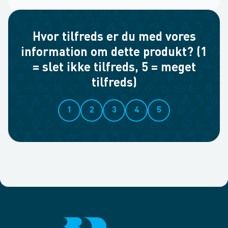
Hvor tilfreds er du med vores
information om dette produkt? (1
= slet ikke tilfreds, 5 = meget
tilfreds)
1
2
3
4
5