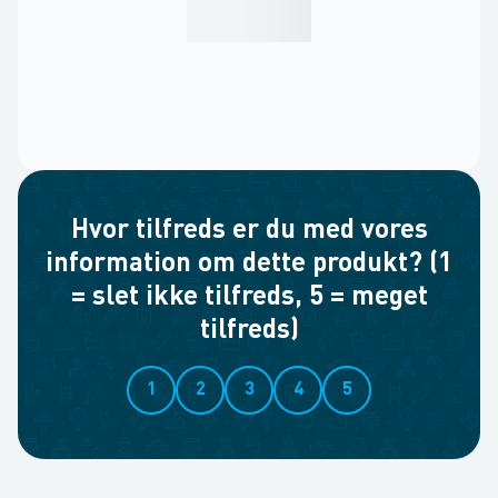
Hvor tilfreds er du med vores
information om dette produkt? (1
= slet ikke tilfreds, 5 = meget
tilfreds)
1
2
3
4
5