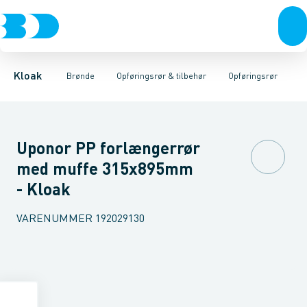
Rør & fittings
Rense & inspektions brønde
Opføringsrør
Tætningsringe
Brønde
Brøndgods
Låg
Opføringsrør & tilbehør
Bunde
Linjeafvanding
Muffer
Reduktioner
Tanke, miniren
Sandfang
Brøn
Kloak
Brønde
Opføringsrør & tilbehør
Opføringsrør
Uponor PP forlængerrør
med muffe 315x895mm
- Kloak
VARENUMMER
192029130