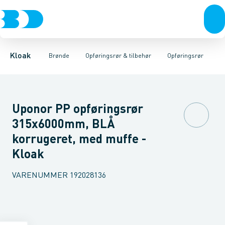
Rør & fittings
Rense & inspektions brønde
Opføringsrør
Tætningsringe
Brønde
Brøndgods
Låg
Opføringsrør & tilbehør
Bunde
Linjeafvanding
Muffer
Reduktioner
Tanke, miniren
Sandfang
Brøn
Kloak
Brønde
Opføringsrør & tilbehør
Opføringsrør
Uponor PP opføringsrør
315x6000mm, BLÅ
korrugeret, med muffe -
Kloak
VARENUMMER
192028136