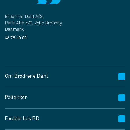
Brødrene Dahl A/S
Park Allé 370, 2605 Brøndby
Danmark
48 78 40 00
Facebook
LinkedIn
Om Brødrene Dahl
Kundeservice
Politikker
Vagttelefon 30 10 89 89
Spørgsmål og svar
Salgs- og leveringsbetingelser
Fordele hos BD
Job og karriere
Privatlivspolitik
Fødevarekontrolrapport