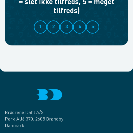
= slet ikke tilfreds, 5 = meget
tilfreds)
1
2
3
4
5
Brødrene Dahl A/S
Park Allé 370, 2605 Brøndby
Danmark