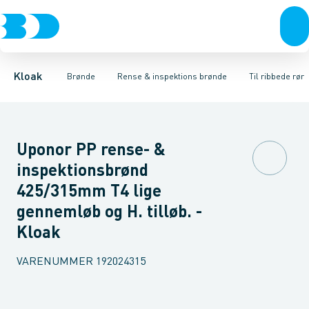
Rør & fittings
Rense & inspektions brønde
Til glatte rør
Til ribbede rør
Brønde
Brøndgods
Til x-stream rør
Opføringsrør & tilbehør
Linjeafvanding
Tanke, miniren
Sandfang
Kloak
Brønde
Rense & inspektions brønde
Til ribbede rør
Uponor PP rense- &
inspektionsbrønd
425/315mm T4 lige
gennemløb og H. tilløb. -
Kloak
VARENUMMER
192024315