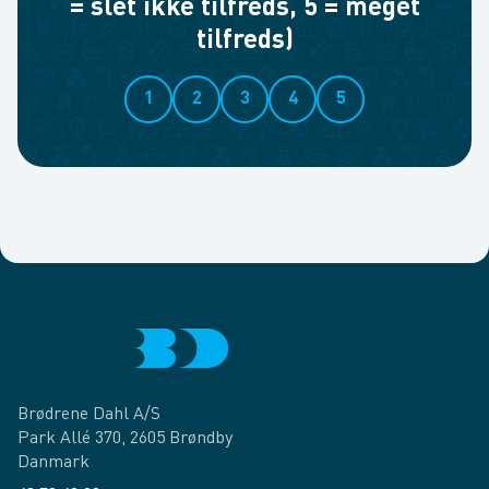
= slet ikke tilfreds, 5 = meget
tilfreds)
1
2
3
4
5
Brødrene Dahl A/S
Park Allé 370, 2605 Brøndby
Danmark