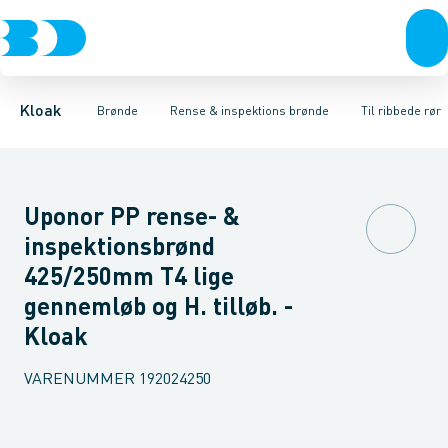
Rør & fittings
Rense & inspektions brønde
Til glatte rør
Til ribbede rør
Brønde
Brøndgods
Til x-stream rør
Opføringsrør & tilbehør
Linjeafvanding
Tanke, miniren
Sandfang
Kloak
Brønde
Rense & inspektions brønde
Til ribbede rør
Uponor PP rense- &
inspektionsbrønd
425/250mm T4 lige
gennemløb og H. tilløb. -
Kloak
VARENUMMER
192024250