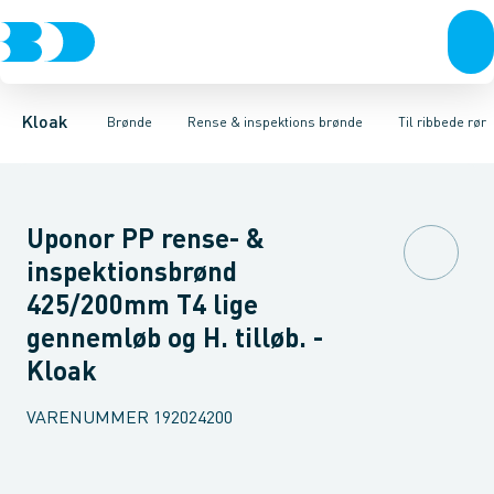
Rør & fittings
Rense & inspektions brønde
Til glatte rør
Til ribbede rør
Brønde
Brøndgods
Til x-stream rør
Opføringsrør & tilbehør
Linjeafvanding
Tanke, miniren
Sandfang
Kloak
Brønde
Rense & inspektions brønde
Til ribbede rør
Uponor PP rense- &
inspektionsbrønd
425/200mm T4 lige
gennemløb og H. tilløb. -
Kloak
VARENUMMER
192024200