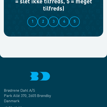
= slet ikke tilfreds, 5 = meget
tilfreds)
1
2
3
4
5
Brødrene Dahl A/S
Park Allé 370, 2605 Brøndby
Danmark