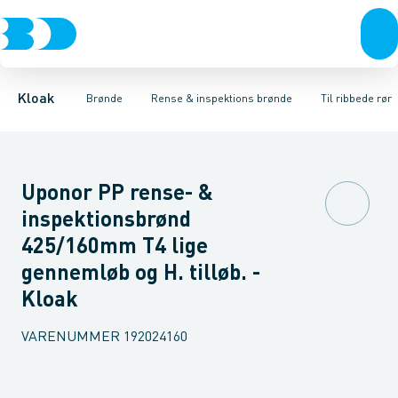
Rør & fittings
Rense & inspektions brønde
Til glatte rør
Til ribbede rør
Brønde
Brøndgods
Til x-stream rør
Opføringsrør & tilbehør
Linjeafvanding
Tanke, miniren
Sandfang
Kloak
Brønde
Rense & inspektions brønde
Til ribbede rør
Uponor PP rense- &
inspektionsbrønd
425/160mm T4 lige
gennemløb og H. tilløb. -
Kloak
VARENUMMER
192024160