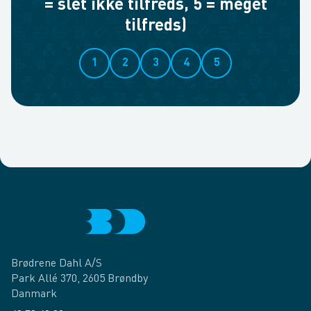
= slet ikke tilfreds, 5 = meget
tilfreds)
1
2
3
4
5
Brødrene Dahl A/S
Park Allé 370, 2605 Brøndby
Danmark