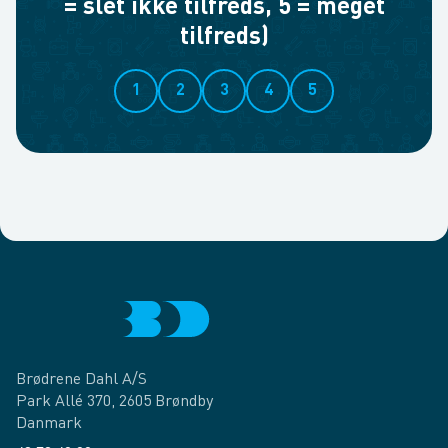
= slet ikke tilfreds, 5 = meget
tilfreds)
1
2
3
4
5
Brødrene Dahl A/S
Park Allé 370, 2605 Brøndby
Danmark