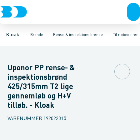
Rør & fittings
Rense & inspektions brønde
Til glatte rør
Til ribbede rør
Brønde
Brøndgods
Til x-stream rør
Opføringsrør & tilbehør
Linjeafvanding
Tanke, miniren
Sandfang
Kloak
Brønde
Rense & inspektions brønde
Til ribbede rør
Uponor PP rense- &
inspektionsbrønd
425/315mm T2 lige
gennemløb og H+V
tilløb. - Kloak
VARENUMMER
192022315