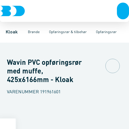
Rør & fittings
Rense & inspektions brønde
Opføringsrør
Tætningsringe
Brønde
Brøndgods
Låg
Opføringsrør & tilbehør
Bunde
Linjeafvanding
Muffer
Reduktioner
Tanke, miniren
Sandfang
Brøn
Kloak
Brønde
Opføringsrør & tilbehør
Opføringsrør
Wavin PVC opføringsrør
med muffe,
425x6166mm - Kloak
VARENUMMER
191961601