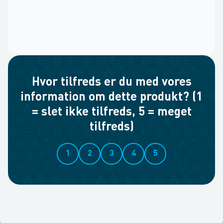
Hvor tilfreds er du med vores
information om dette produkt? (1
= slet ikke tilfreds, 5 = meget
tilfreds)
1
2
3
4
5