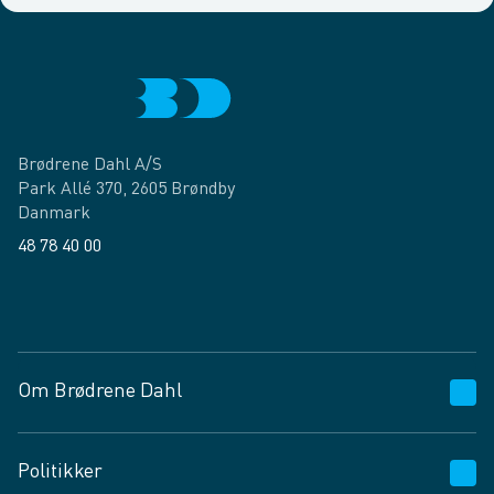
Brødrene Dahl A/S
Park Allé 370, 2605 Brøndby
Danmark
48 78 40 00
Facebook
LinkedIn
Om Brødrene Dahl
Kundeservice
Politikker
Vagttelefon 30 10 89 89