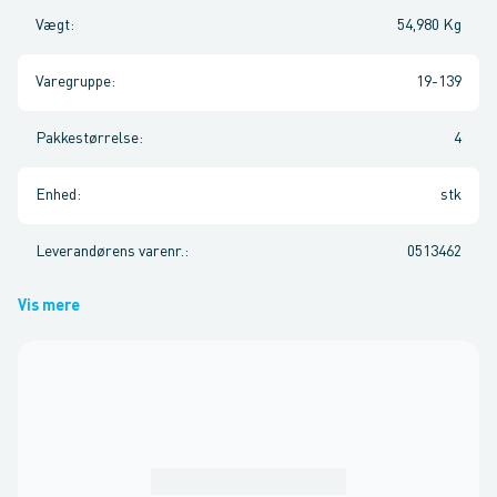
Vægt
:
54,980 Kg
Varegruppe
:
19-139
Pakkestørrelse
:
4
Enhed
:
stk
Leverandørens varenr.
:
0513462
Vis mere