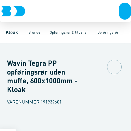
Rør & fittings
Rense & inspektions brønde
Opføringsrør
Tætningsringe
Brønde
Brøndgods
Låg
Opføringsrør & tilbehør
Bunde
Linjeafvanding
Muffer
Reduktioner
Tanke, miniren
Sandfang
Brøn
Kloak
Brønde
Opføringsrør & tilbehør
Opføringsrør
Wavin Tegra PP
opføringsrør uden
muffe, 600x1000mm -
Kloak
VARENUMMER
191939601