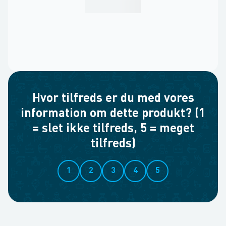
Hvor tilfreds er du med vores
information om dette produkt? (1
= slet ikke tilfreds, 5 = meget
tilfreds)
1
2
3
4
5