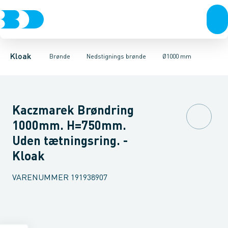
Rør & fittings
Rense & inspektions brønde
Ø1000 mm
Ø1250 mm
Brønde
Brøndgods
Opføringsrør & tilbehør
Linjeafvanding
Tanke, miniren
Sandfang
Kloak
Brønde
Nedstignings brønde
Ø1000 mm
Kaczmarek Brøndring
1000mm. H=750mm.
Uden tætningsring. -
Kloak
VARENUMMER
191938907