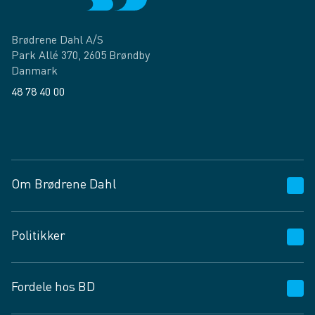
Brødrene Dahl A/S
Park Allé 370, 2605 Brøndby
Danmark
48 78 40 00
Facebook
LinkedIn
Om Brødrene Dahl
Kundeservice
Politikker
Vagttelefon 30 10 89 89
Spørgsmål og svar
Salgs- og leveringsbetingelser
Fordele hos BD
Job og karriere
Privatlivspolitik
Fødevarekontrolrapport