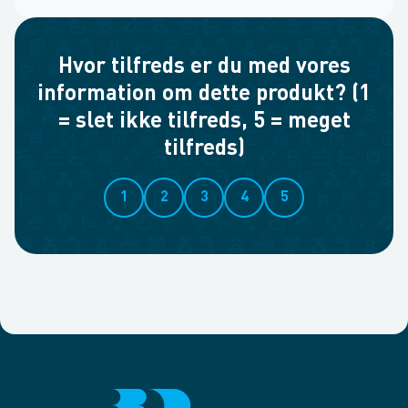
Hvor tilfreds er du med vores
information om dette produkt? (1
= slet ikke tilfreds, 5 = meget
tilfreds)
1
2
3
4
5